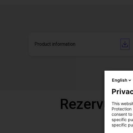
Product information
English
Privac
Rezervujte 
This websi
Protection
consent to 
specific p
specific pu