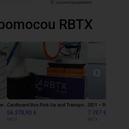
Zaručená kompatibilita
é pomocou RBTX
Automated Spring Valve Assembly with Screwdriving Process using Dobot Nova 2 Robot
Cardboard Box Pick-Up and Transport Solution with FR20 and ReBeLMove
56 378,90 €
7 787 €
RBTX
RBTX