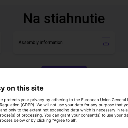
Na stiahnutie
Assembly information
Download all
y on this site
si bezplatný videoho
te protects your privacy by adhering to the European Union General
 Regulation (GDPR). We will not use your data for any purpose that y
odborníkmi
and only to the extent not exceeding data which is necessary in relat
urpose(s) of processing. You can grant your consent(s) to use your da
rposes below or by clicking "Agree to all".