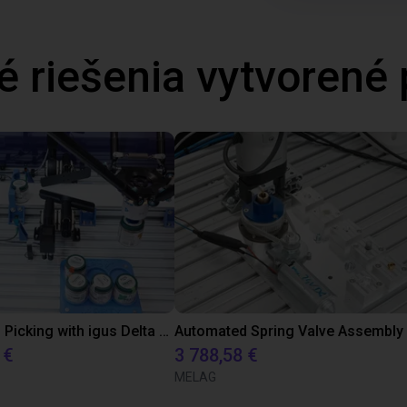
é riešenia vytvoren
Precise Can Picking with igus Delta Robot and Apiro Pre-Positioning
 €
3 788,58 €
MELAG