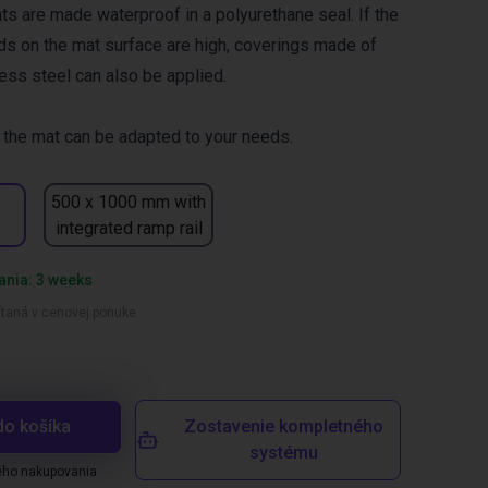
s are made waterproof in a polyurethane seal. If the
s on the mat surface are high, coverings made of
ess steel can also be applied.
the mat can be adapted to your needs.
500 x 1000 mm with
m
integrated ramp rail
ania: 3 weeks
ítaná v cenovej ponuke
do košíka
Zostavenie kompletného
systému
ého nakupovania