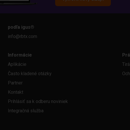
podľa igus
®
info@rbtx.com
Informácie
Prá
Aplikácie
Tir
Často kladené otázky
Och
Partner
Kontakt
Prihlásiť sa k odberu noviniek
Integračná služba