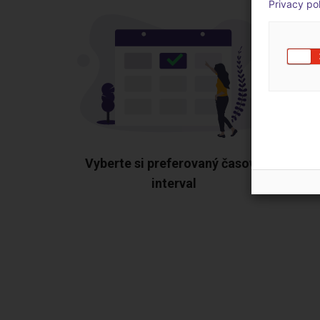
Privacy po
Vyberte si preferovaný časový
interval
Uká