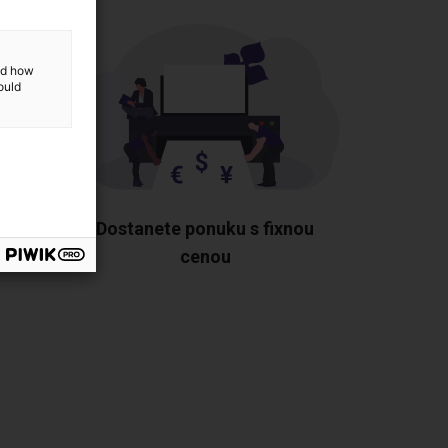
and how
ould
nájde
Dostanete ponuku s fixnou
cenou