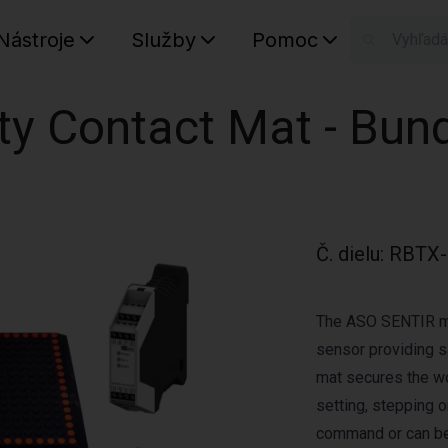
Nástroje
Služby
Pomoc
N
Váš koš
y Contact Mat - Bun
Č. dielu
:
RBTX-
The ASO SENTIR ma
sensor providing s
mat secures the wo
setting, stepping 
command or can be 