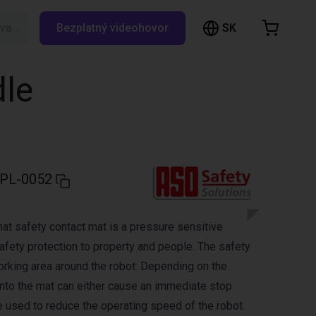
SK
Vyhľadávanie RBTX…
Bezplatný videohovor
ákupný košík
ík je prázdny
dle
Prezrite si obchod
PL-0052
t safety contact mat is a pressure sensitive
afety protection to property and people. The safety
rking area around the robot: Depending on the
onto the mat can either cause an immediate stop
used to reduce the operating speed of the robot.