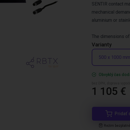
SENTIR contact mat
mechanical demand
aluminium or stainl
The dimensions of 
Varianty
500 x 1000 m
Obvyklý čas dod
bez DPH, doprava vypoč
1 105 €
Pridať 
Režim bezplatn