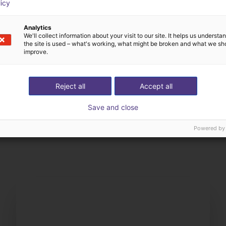
licy
Analytics
We'll collect information about your visit to our site. It helps us underst
the site is used – what's working, what might be broken and what we sh
improve.
Reject all
Accept all
Save and close
Odborník spolu s Vami 
žte nám Vašu aplikáciu
všetky komponenty
Powered by