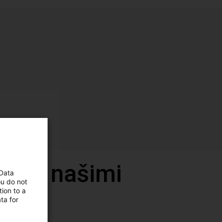
vor s našimi
 Data
ou do not
ion to a
ta for